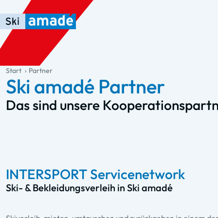
Zum Haupt-Inhalt springen
Springe zur Tabelle
Zur Haupt-Navigation springen
general.table-of-content
Start
Partner
Ski amadé Partner
Das sind unsere Kooperationspart
INTERSPORT Servicenetwork
Ski- & Bekleidungsverleih in Ski amadé