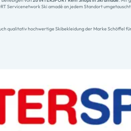
r beliebigen von
26 INTERSPORT Rent Shops in Ski amadé
. Mit
T Servicenetwork Ski amadé an jedem Standort umgetauscht
uch qualitativ hochwertige Skibekleidung der Marke Schöffel f