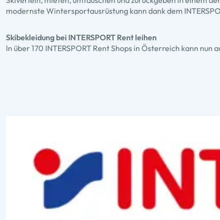
Skiverleih, mieten, umtauschen und zurückgeben in einem de
modernste Wintersportausrüstung kann dank dem INTERSPOR
Skibekleidung bei INTERSPORT Rent leihen
In über 170 INTERSPORT Rent Shops in Österreich kann nun a