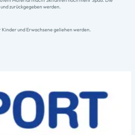
 gutem Material macht Skifahren noch mehr Spaß. Die
 und zurückgegeben werden.
ür Kinder und Erwachsene geliehen werden.