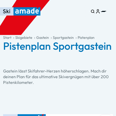
Zum Haupt-Inhalt springen
Springe zur Tabelle
Zur Haupt-Navigation springen
general.table-of-content
Start
Skigebiete
Gastein
Sportgastein
Pistenplan
Pistenplan Sportgastein
Gastein lässt Skifahrer-Herzen höherschlagen. Mach dir
deinen Plan für das ultimative Skivergnügen mit über 200
Pistenkilometer.