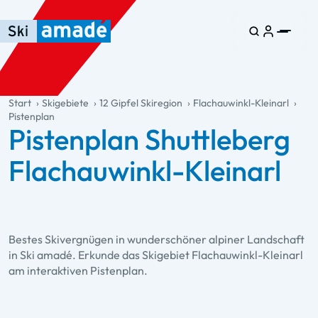
Zum Haupt-Inhalt springen
Springe zur Tabelle
Zur Haupt-Navigation springen
general.table-of-content
Start
Skigebiete
12 Gipfel Skiregion
Flachauwinkl-Kleinarl
Pistenplan
Pistenplan Shuttleberg
Flachauwinkl-Kleinarl
Bestes Skivergnügen in wunderschöner alpiner Landschaft
in Ski amadé. Erkunde das Skigebiet Flachauwinkl-Kleinarl
am interaktiven Pistenplan.