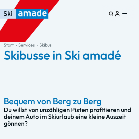
Zum Haupt-Inhalt springen
Springe zur Tabelle
Zur Haupt-Navigation springen
general.table-of-content
Start
Services
Skibus
Skibusse in Ski amadé
Bequem von Berg zu Berg
Du willst von unzähligen Pisten profitieren und
deinem Auto im Skiurlaub eine kleine Auszeit
gönnen?