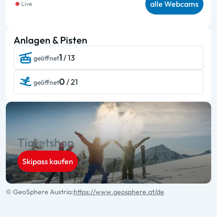
alle Webcams
Live
Anlagen & Pisten
1
/ 13
geöffnet
0
/ 21
geöffnet
Ticketshop
Skipass kaufen
© GeoSphere Austria:
https://www.geosphere.at/de