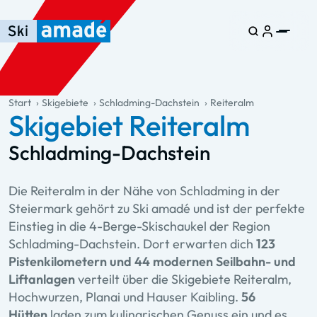
Zum Haupt-Inhalt springen
Springe zur Tabelle
Zur Haupt-Navigation springen
general.table-of-content
Start
Skigebiete
Schladming-Dachstein
Reiteralm
Skigebiet Reiteralm
Schladming-Dachstein
Die Reiteralm in der Nähe von Schladming in der
Steiermark gehört zu Ski amadé und ist der perfekte
Einstieg in die 4-Berge-Skischaukel der Region
Schladming-Dachstein. Dort erwarten dich
123
Pistenkilometern und 44 modernen Seilbahn- und
Liftanlagen
verteilt
über die Skigebiete Reiteralm,
Hochwurzen, Planai und Hauser Kaibling.
56
Hütten
laden zum kulinarischen Genuss ein und es