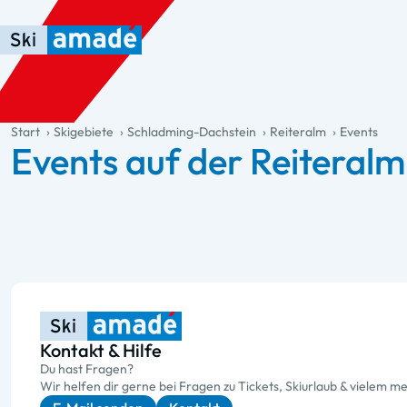
Zum Haupt-Inhalt springen
Springe zur Tabelle
Zur Haupt-Navigation springen
general.table-of-content
Start
Skigebiete
Schladming-Dachstein
Reiteralm
Events
Events auf der Reiteralm
Kontakt & Hilfe
Du hast Fragen?
Wir helfen dir gerne bei Fragen zu Tickets, Skiurlaub & vielem me