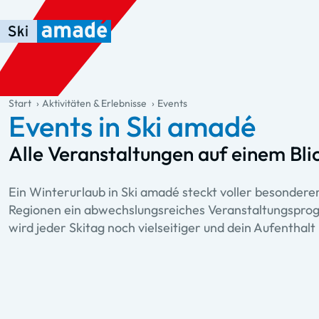
Zum Haupt-Inhalt springen
Springe zur Tabelle
Zur Haupt-Navigation springen
general.table-of-content
Start
Aktivitäten & Erlebnisse
Events
Events in Ski amadé
Alle Veranstaltungen auf einem Bli
Ein Winterurlaub in Ski amadé steckt voller besonder
Regionen ein abwechslungsreiches Veranstaltungsprogr
wird jeder Skitag noch vielseitiger und dein Aufenthalt