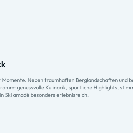
ck
er Momente. Neben traumhaften Berglandschaften und be
amm: genussvolle Kulinarik, sportliche Highlights, stim
 in Ski amadé besonders erlebnisreich.