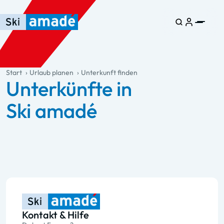
Zum Haupt-Inhalt springen
Springe zur Tabelle
Zur Haupt-Navigation springen
general.table-of-content
Start
Urlaub planen
Unterkunft finden
Unterkünfte in
Ski amadé
Kontakt & Hilfe