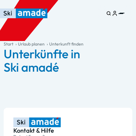
Zum Haupt-Inhalt springen
Springe zur Tabelle
Zur Haupt-Navigation springen
general.table-of-content
Start
Urlaub planen
Unterkunft finden
Unterkünfte in
Ski amadé
Kontakt & Hilfe