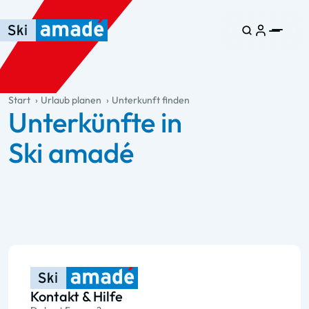
Zum Haupt-Inhalt springen
Springe zur Tabelle
Zur Haupt-Navigation springen
general.table-of-content
Start
Urlaub planen
Unterkunft finden
Unterkünfte in
Ski amadé
Kontakt & Hilfe