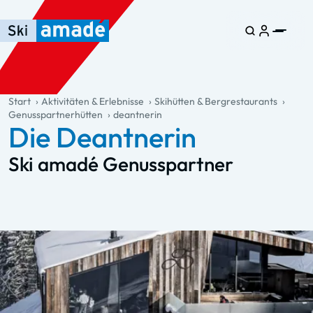
Zum Haupt-Inhalt springen
Springe zur Tabelle
Zur Haupt-Navigation springen
general.table-of-content
Start
Aktivitäten & Erlebnisse
Skihütten & Bergrestaurants
Genusspartnerhütten
deantnerin
Die Deantnerin
Ski amadé Genusspartner