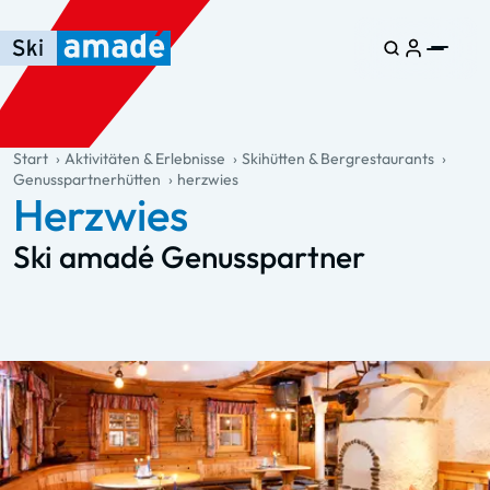
Zum Haupt-Inhalt springen
Springe zur Tabelle
Zur Haupt-Navigation springen
general.table-of-content
Start
Aktivitäten & Erlebnisse
Skihütten & Bergrestaurants
Genusspartnerhütten
herzwies
Herzwies
Ski amadé Genusspartner