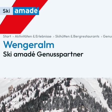
Zum Haupt-Inhalt springen
Springe zur Tabelle
Zur Haupt-Navigation springen
general.table-of-content
Start
Aktivitäten & Erlebnisse
Skihütten & Bergrestaurants
Genus
Wengeralm
Ski amadé Genusspartner