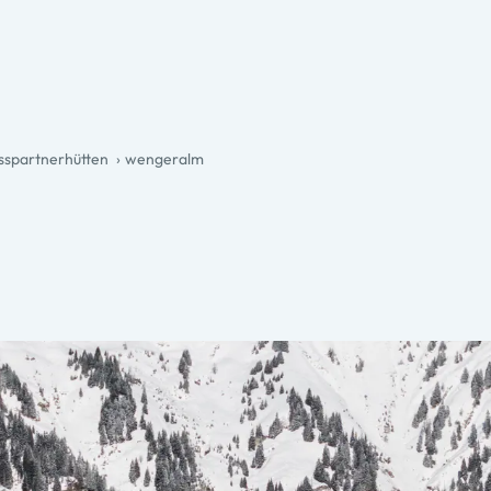
spartnerhütten
wengeralm