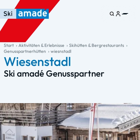
Zum Haupt-Inhalt springen
Springe zur Tabelle
Zur Haupt-Navigation springen
general.table-of-content
Start
Aktivitäten & Erlebnisse
Skihütten & Bergrestaurants
Genusspartnerhütten
wiesnstadl
Wiesenstadl
Ski amadé Genusspartner