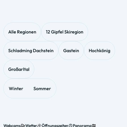
Alle Regionen
12 Gipfel Skiregion
Schladming Dachstein
Gastein
Hochkönig
Großarltal
Winter
Sommer
Webcams
Wetter
Öffnungszeiten
Panorama