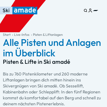
Zum Haupt-Inhalt springen
Springe zur Tabelle
Zur Haupt-Navigation springen
general.table-of-content
Start
Live-Infos
Pisten & Liftanlagen
Alle Pisten und Anlagen
im Überblick
Pisten & Lifte in Ski amadé
Bis zu 760 Pistenkilometer und 260 moderne
Liftanlagen bringen dich mitten hinein ins
Skivergnügen von Ski amadé. Ob Sessellift,
Kabinenbahn oder Schlepplift: In den fünf Regionen
kommst du komfortabel auf den Berg und schnell zu
deinem nächsten Pistenerlebnis.