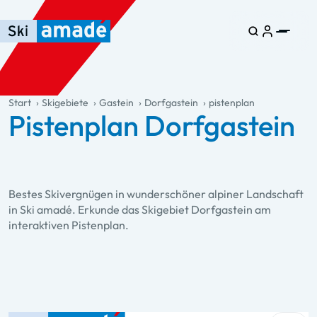
Zum Haupt-Inhalt springen
Springe zur Tabelle
Zur Haupt-Navigation springen
general.table-of-content
Start
Skigebiete
Gastein
Dorfgastein
pistenplan
Pistenplan Dorfgastein
Bestes Skivergnügen in wunderschöner alpiner Landschaft
in Ski amadé. Erkunde das Skigebiet Dorfgastein am
interaktiven Pistenplan.