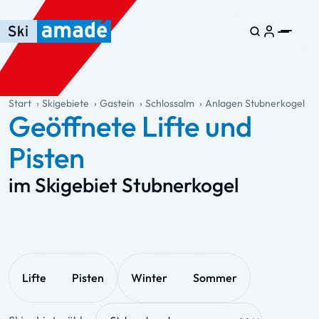
Zum Haupt-Inhalt springen
Springe zur Tabelle
Zur Haupt-Navigation springen
general.table-of-content
Start
Skigebiete
Gastein
Schlossalm
Anlagen Stubnerkogel
Geöffnete Lifte und
Pisten
im Skigebiet Stubnerkogel
Lifte
Pisten
Winter
Sommer