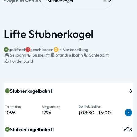
Skigebiet wählen
Lifte Stubnerkogel
geöffnet
geschlossen
in Vorbereitung
Seilbahn
Sessellift
Standseilbahn
Schlepplift
Förderband
Status & Name
Typ & Pers.
Talstation
Bergstation
Betriebszeiten
Stubnerkogelbahn I
8
Betriebszeiten
Talstation
Bergstation
1096
1796
{ 08:30 - 16:00
Stubnerkogelbahn II
8