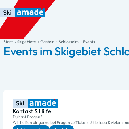
Zum Haupt-Inhalt springen
Springe zur Tabelle
Zur Haupt-Navigation springen
general.table-of-content
Start
Skigebiete
Gastein
Schlossalm
Events
Events im Skigebiet Sch
Kontakt & Hilfe
Du hast Fragen?
Wir helfen dir gerne bei Fragen zu Tickets, Skiurlaub & vielem me