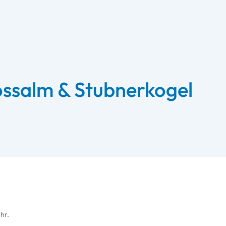
lossalm & Stubnerkogel
hr.