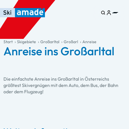
Zum Haupt-Inhalt springen
Springe zur Tabelle
Zur Haupt-Navigation springen
general.table-of-content
Start
Skigebiete
Großarltal
Großarl
Anreise
Anreise ins Großarltal
Die einfachste Anreise ins Großarltal in Österreichs
größtest Skivergnügen mit dem Auto, dem Bus, der Bahn
oder dem Flugzeug!