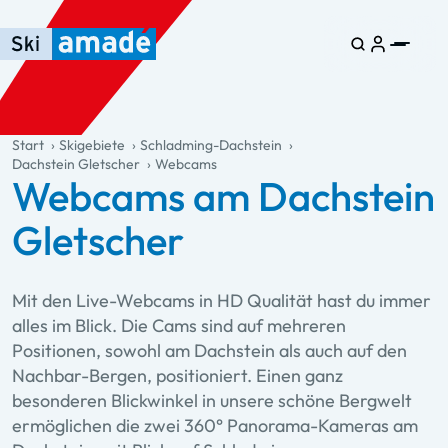
Zum Haupt-Inhalt springen
Springe zur Tabelle
Zur Haupt-Navigation springen
general.table-of-content
Start
Skigebiete
Schladming-Dachstein
Dachstein Gletscher
Webcams
Webcams am Dachstein
Gletscher
Mit den Live-Webcams in HD Qualität hast du immer
alles im Blick. Die Cams sind auf mehreren
Positionen, sowohl am Dachstein als auch auf den
Nachbar-Bergen, positioniert. Einen ganz
besonderen Blickwinkel in unsere schöne Bergwelt
ermöglichen die zwei 360° Panorama-Kameras am