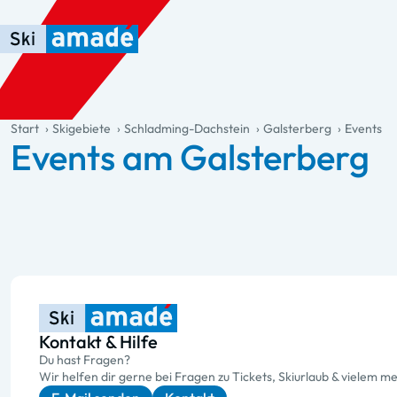
Zum Haupt-Inhalt springen
Springe zur Tabelle
Zur Haupt-Navigation springen
general.table-of-content
Start
Skigebiete
Schladming-Dachstein
Galsterberg
Events
Events am Galsterberg
Kontakt & Hilfe
Du hast Fragen?
Wir helfen dir gerne bei Fragen zu Tickets, Skiurlaub & vielem me