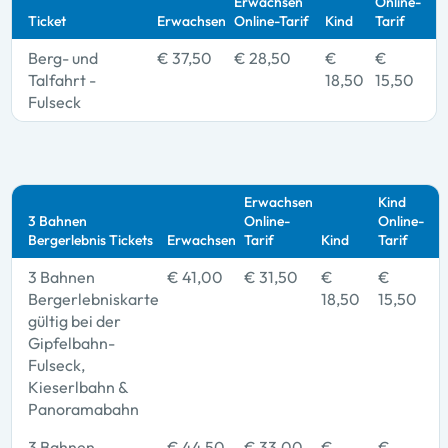
Erwachsen
Online-
Ticket
Erwachsen
Online-Tarif
Kind
Tarif
Berg- und
€ 37,50
€ 28,50
€
€
Talfahrt -
18,50
15,50
Fulseck
Erwachsen
Kind
3 Bahnen
Online-
Online-
Bergerlebnis Tickets
Erwachsen
Tarif
Kind
Tarif
3 Bahnen
€ 41,00
€ 31,50
€
€
Bergerlebniskarte
18,50
15,50
gültig bei der
Gipfelbahn-
Fulseck,
Kieserlbahn &
Panoramabahn
3 Bahnen
€ 44,50
€ 33,00
€
€