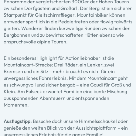
Panorama der vergletscherten 3000er der Hohen Tauern
zwischen Dorfgastein und Großarl. Der Berg ist ein sicherer
Startpunkt für Gleitschirmflieger. Mountainbiker können
entweder sportlich in die Pedale treten oder flowig talwärts
gleiten. Wanderer finden kurzweilige Runden zwischen den
Bergbahnen und zu bewirtschafteten Hütten ebenso wie
anspruchsvolle alpine Touren.
Ein besonderes Highlight für Actionliebhaber ist die
Mountaincart-Strecke: Drei Räder, ein Lenker, zwei
Bremsen und ein Sitz – mehr braucht es nicht für ein
unvergessliches Fahrerlebnis. Mit dem Mountaincart geht
es schwungvoll und sicher bergab – eine Gaudi für Groß und
Klein. Am Fulseck erwartet Familien eine bunte Mischung
aus spannenden Abenteuern und entspannenden
Momenten.
Ausflugstipp:
Besuche doch unsere Himmelsschaukel oder
genieße den weiten Blick von der Aussichtsplattform – ein
unvergessliches Erlebnis für die ganze Familie!