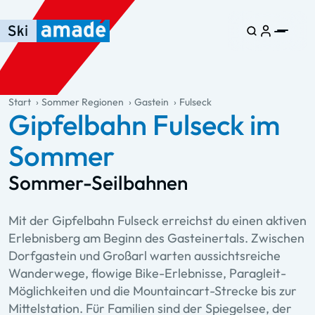
Zum Haupt-Inhalt springen
Springe zur Tabelle
Zur Haupt-Navigation springen
general.table-of-content
Start
Sommer Regionen
Gastein
Fulseck
Gipfelbahn Fulseck im
Sommer
Sommer-Seilbahnen
Mit der Gipfelbahn Fulseck erreichst du einen aktiven
Erlebnisberg am Beginn des Gasteinertals. Zwischen
Dorfgastein und Großarl warten aussichtsreiche
Wanderwege, flowige Bike-Erlebnisse, Paragleit-
Möglichkeiten und die Mountaincart-Strecke bis zur
Mittelstation. Für Familien sind der Spiegelsee, der