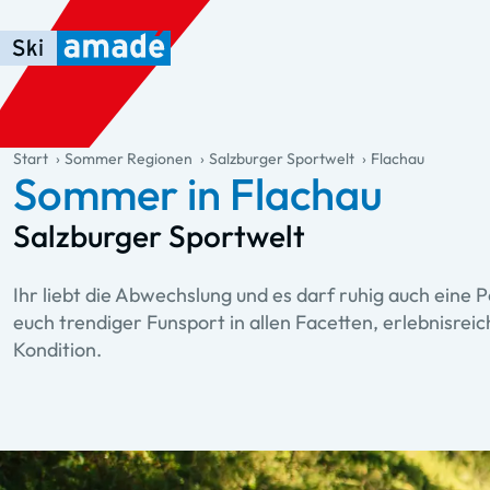
Zum Haupt-Inhalt springen
Springe zur Tabelle
Zur Haupt-Navigation springen
general.table-of-content
Start
Sommer Regionen
Salzburger Sportwelt
Flachau
Sommer in Flachau
Salzburger Sportwelt
Ihr liebt die Abwechslung und es darf ruhig auch eine 
euch trendiger Funsport in allen Facetten, erlebnisre
Kondition.