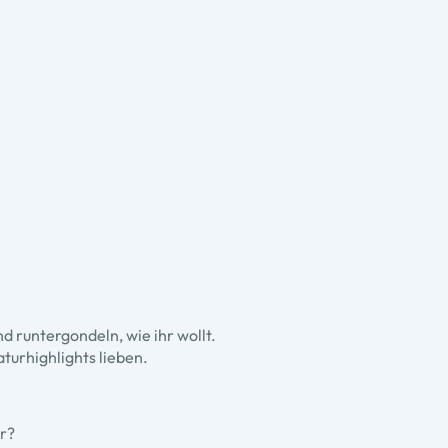
d runtergondeln, wie ihr wollt.
aturhighlights lieben.
hr?