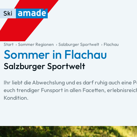
Zum Haupt-Inhalt springen
Springe zur Tabelle
Zur Haupt-Navigation springen
general.table-of-content
Start
Sommer Regionen
Salzburger Sportwelt
Flachau
Sommer in Flachau
Salzburger Sportwelt
Ihr liebt die Abwechslung und es darf ruhig auch eine 
euch trendiger Funsport in allen Facetten, erlebnisre
Kondition.