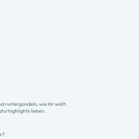
d runtergondeln, wie ihr wollt.
aturhighlights lieben.
hr?