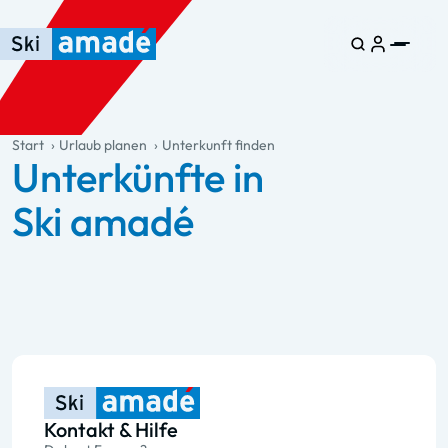
Zum Haupt-Inhalt springen
Springe zur Tabelle
Zur Haupt-Navigation springen
general.table-of-content
Start
Urlaub planen
Unterkunft finden
Unterkünfte in
Ski amadé
Kontakt & Hilfe