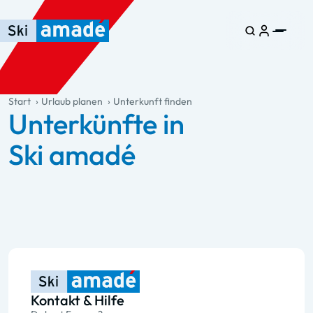
Zum Haupt-Inhalt springen
Springe zur Tabelle
Zur Haupt-Navigation springen
general.table-of-content
Start
Urlaub planen
Unterkunft finden
Unterkünfte in
Ski amadé
Kontakt & Hilfe