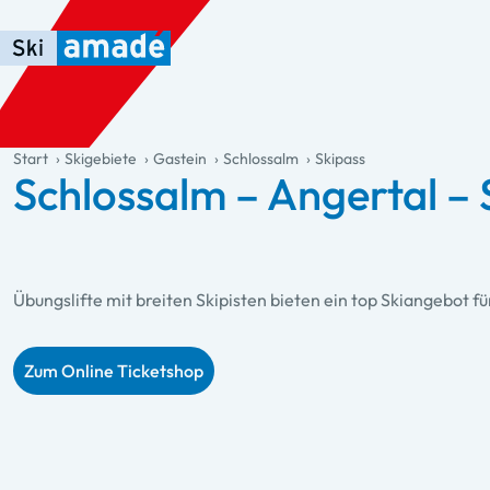
Zum Haupt-Inhalt springen
Springe zur Tabelle
Zur Haupt-Navigation springen
general.table-of-content
Start
Skigebiete
Gastein
Schlossalm
Skipass
Schlossalm – Angertal – 
Übungslifte mit breiten Skipisten bieten ein top Skiangebot f
Zum Online Ticketshop