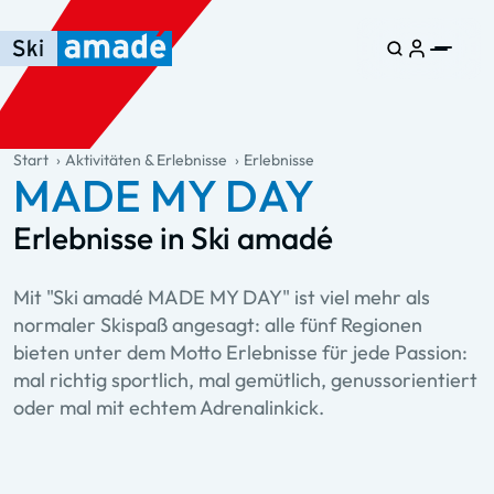
Zum Haupt-Inhalt springen
Springe zur Tabelle
Zur Haupt-Navigation springen
general.table-of-content
Start
Aktivitäten & Erlebnisse
Erlebnisse
MADE MY DAY
Erlebnisse in Ski amadé
Mit "Ski amadé MADE MY DAY" ist viel mehr als
normaler Skispaß angesagt: alle fünf Regionen
bieten unter dem Motto Erlebnisse für jede Passion:
mal richtig sportlich, mal gemütlich, genussorientiert
oder mal mit echtem Adrenalinkick.