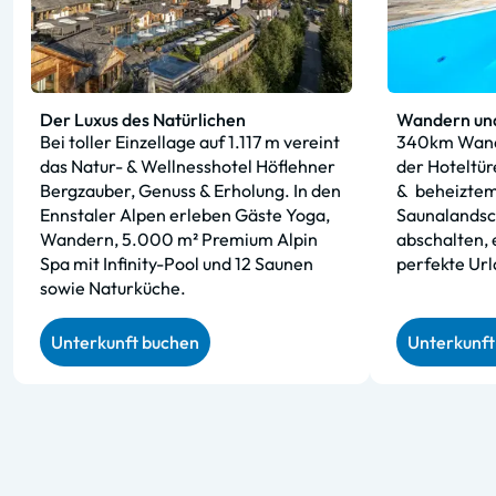
Der Luxus des Natürlichen
Wandern und
Bei toller Einzellage auf 1.117 m vereint
340km Wande
das Natur- & Wellnesshotel Höflehner
der Hoteltür
Bergzauber, Genuss & Erholung. In den
&
beheiztem
Ennstaler Alpen erleben Gäste Yoga,
Saunalandsc
Wandern, 5.000 m² Premium Alpin
abschalten, 
Spa mit Infinity-Pool und 12 Saunen
perfekte Url
sowie Naturküche.
Unterkunft buchen
Unterkunft