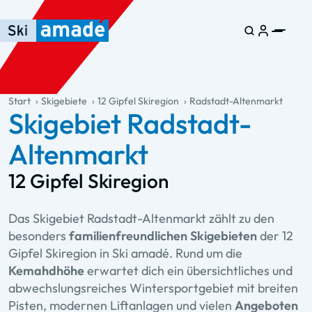
Zum Haupt-Inhalt springen
Springe zur Tabelle
Zur Haupt-Navigation springen
general.table-of-content
Start
Skigebiete
12 Gipfel Skiregion
Radstadt-Altenmarkt
Skigebiet Radstadt-
Altenmarkt
12 Gipfel Skiregion
Das Skigebiet Radstadt-Altenmarkt zählt zu den
besonders
familienfreundlichen Skigebieten
der 12
Gipfel Skiregion in Ski amadé. Rund um die
Kemahdhöhe
erwartet dich ein übersichtliches und
abwechslungsreiches Wintersportgebiet mit breiten
Pisten, modernen Liftanlagen und vielen
Angeboten