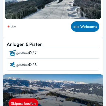
alle Webcams
Live
Anlagen & Pisten
0
/ 7
geöffnet
0
/ 8
geöffnet
Ticketshop
Skipass kaufen