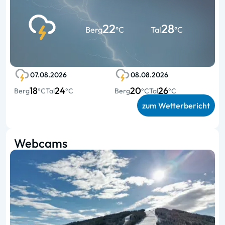
22
28
Berg
°C
Tal
°C
07.08.2026
08.08.2026
18
24
20
26
Berg
°C
Tal
°C
Berg
°C
Tal
°C
zum Wetterbericht
Webcams