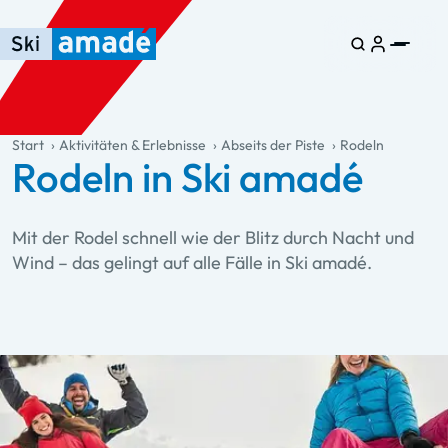
Zum Haupt-Inhalt springen
Springe zur Tabelle
Zur Haupt-Navigation springen
general.table-of-content
Start
Aktivitäten & Erlebnisse
Abseits der Piste
Rodeln
Rodeln in Ski amadé
Mit der Rodel schnell wie der Blitz durch Nacht und
Wind – das gelingt auf alle Fälle in Ski amadé.