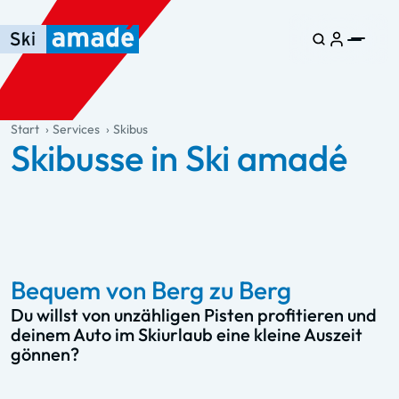
Zum Haupt-Inhalt springen
Springe zur Tabelle
Zur Haupt-Navigation springen
general.table-of-content
Start
Services
Skibus
Skibusse in Ski amadé
Bequem von Berg zu Berg
Du willst von unzähligen Pisten profitieren und
deinem Auto im Skiurlaub eine kleine Auszeit
gönnen?