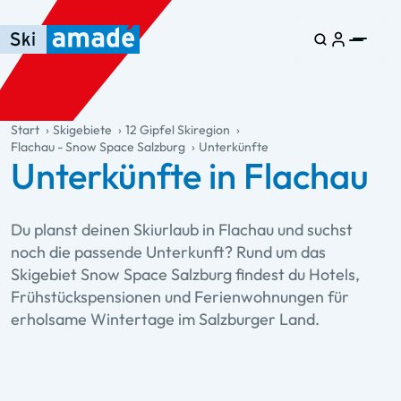
Zum Haupt-Inhalt springen
Springe zur Tabelle
Zur Haupt-Navigation springen
general.table-of-content
Start
Skigebiete
12 Gipfel Skiregion
Flachau - Snow Space Salzburg
Unterkünfte
Unterkünfte in Flachau
Du planst deinen Skiurlaub in Flachau und suchst
noch die passende Unterkunft? Rund um das
Skigebiet Snow Space Salzburg findest du Hotels,
Frühstückspensionen und Ferienwohnungen für
erholsame Wintertage im Salzburger Land.