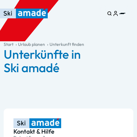
Zum Haupt-Inhalt springen
Springe zur Tabelle
Zur Haupt-Navigation springen
general.table-of-content
Start
Urlaub planen
Unterkunft finden
Unterkünfte in
Ski amadé
Kontakt & Hilfe