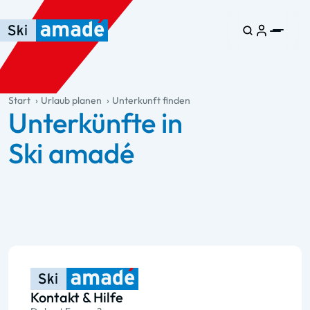
Zum Haupt-Inhalt springen
Springe zur Tabelle
Zur Haupt-Navigation springen
general.table-of-content
Start
Urlaub planen
Unterkunft finden
Unterkünfte in
Ski amadé
Kontakt & Hilfe