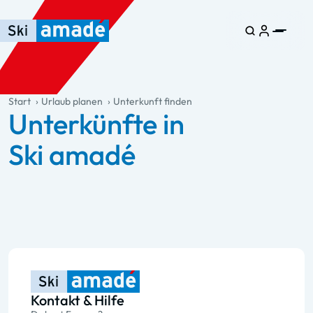
Zum Haupt-Inhalt springen
Springe zur Tabelle
Zur Haupt-Navigation springen
general.table-of-content
Start
Urlaub planen
Unterkunft finden
Unterkünfte in
Ski amadé
Kontakt & Hilfe