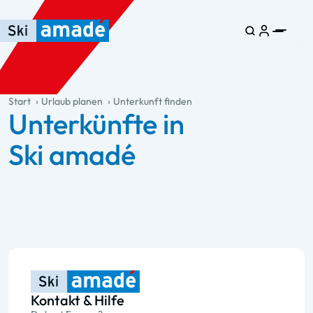
Zum Haupt-Inhalt springen
Springe zur Tabelle
Zur Haupt-Navigation springen
general.table-of-content
Start
Urlaub planen
Unterkunft finden
Unterkünfte in
Ski amadé
Kontakt & Hilfe