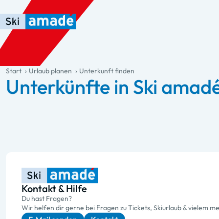
Zum Haupt-Inhalt springen
Springe zur Tabelle
Zur Haupt-Navigation springen
general.table-of-content
Start
Urlaub planen
Unterkunft finden
Unterkünfte in Ski amad
Kontakt & Hilfe
Du hast Fragen?
Wir helfen dir gerne bei Fragen zu Tickets, Skiurlaub & vielem me