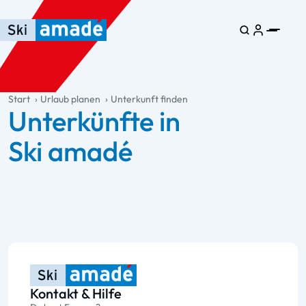
Zum Haupt-Inhalt springen
Springe zur Tabelle
Zur Haupt-Navigation springen
general.table-of-content
Start
Urlaub planen
Unterkunft finden
Unterkünfte in
Ski amadé
Kontakt & Hilfe