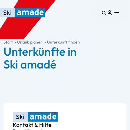
Zum Haupt-Inhalt springen
Springe zur Tabelle
Zur Haupt-Navigation springen
general.table-of-content
Start
Urlaub planen
Unterkunft finden
Unterkünfte in
Ski amadé
Kontakt & Hilfe