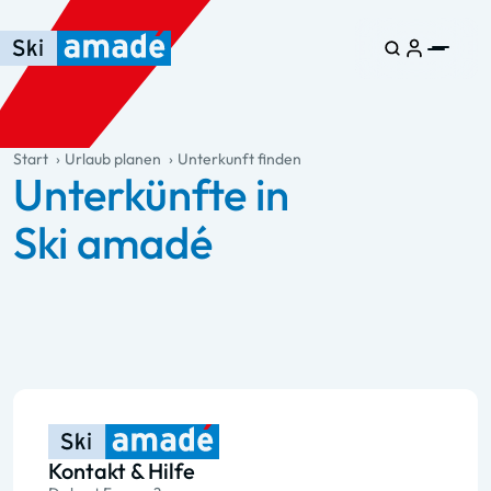
Zum Haupt-Inhalt springen
Springe zur Tabelle
Zur Haupt-Navigation springen
general.table-of-content
Start
Urlaub planen
Unterkunft finden
Unterkünfte in
Ski amadé
Kontakt & Hilfe