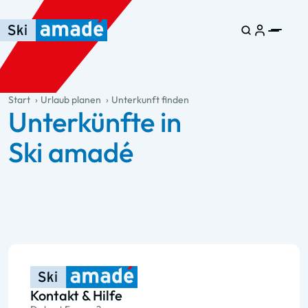
Zum Haupt-Inhalt springen
Springe zur Tabelle
Zur Haupt-Navigation springen
general.table-of-content
Start
Urlaub planen
Unterkunft finden
Unterkünfte in
Ski amadé
Kontakt & Hilfe