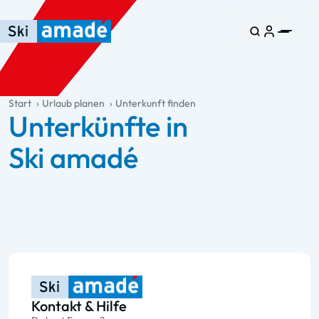
Zum Haupt-Inhalt springen
Springe zur Tabelle
Zur Haupt-Navigation springen
general.table-of-content
Start
Urlaub planen
Unterkunft finden
Unterkünfte in
Ski amadé
Kontakt & Hilfe