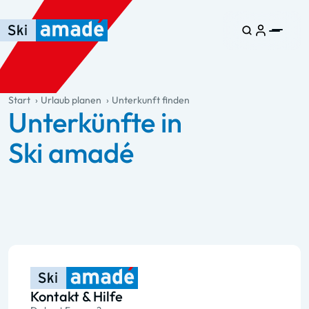
Zum Haupt-Inhalt springen
Springe zur Tabelle
Zur Haupt-Navigation springen
general.table-of-content
Start
Urlaub planen
Unterkunft finden
Unterkünfte in
Ski amadé
Kontakt & Hilfe