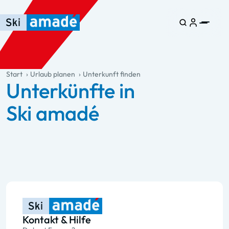
Zum Haupt-Inhalt springen
Springe zur Tabelle
Zur Haupt-Navigation springen
general.table-of-content
Start
Urlaub planen
Unterkunft finden
Unterkünfte in
Ski amadé
Kontakt & Hilfe