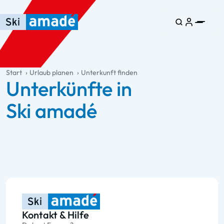
Zum Haupt-Inhalt springen
Springe zur Tabelle
Zur Haupt-Navigation springen
general.table-of-content
Start
Urlaub planen
Unterkunft finden
Unterkünfte in
Ski amadé
Kontakt & Hilfe