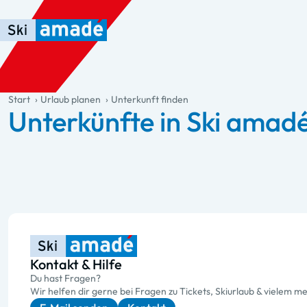
Zum Haupt-Inhalt springen
Springe zur Tabelle
Zur Haupt-Navigation springen
general.table-of-content
Start
Urlaub planen
Unterkunft finden
Unterkünfte in Ski amad
Kontakt & Hilfe
Du hast Fragen?
Wir helfen dir gerne bei Fragen zu Tickets, Skiurlaub & vielem me