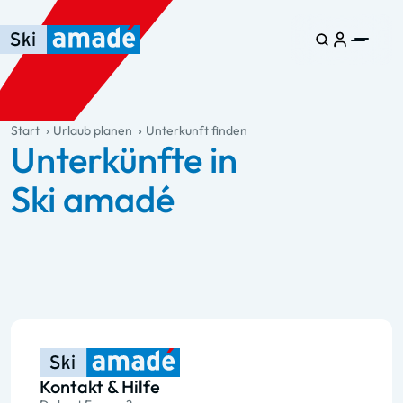
Zum Haupt-Inhalt springen
Springe zur Tabelle
Zur Haupt-Navigation springen
general.table-of-content
Start
Urlaub planen
Unterkunft finden
Unterkünfte in
Ski amadé
Kontakt & Hilfe