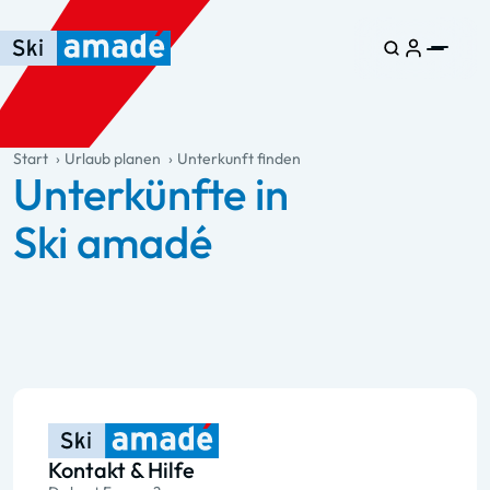
Zum Haupt-Inhalt springen
Springe zur Tabelle
Zur Haupt-Navigation springen
general.table-of-content
Start
Urlaub planen
Unterkunft finden
Unterkünfte in
Ski amadé
Kontakt & Hilfe