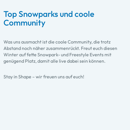
Top Snowparks und coole
Community
Was uns ausmacht ist die coole Community, die trotz
Abstand noch näher zusammenrückt. Freut euch diesen
Winter auf fette Snowpark- und Freestyle Events mit
Cash4Tricks-Tour
genügend Platz, damit alle live dabei sein können.
Bei 10 Stopps können bei der
Cash4Tricks-Tour Tricks zu echtem
Stay in Shape – wir freuen uns auf euch!
Geld gemacht werden. Bei einer Tour
durch die Snowparks von Ski amadé
bewerten Judges das Können aller
Teilnehmer und belohnen die besten
Tricks. MIT SAMMELPASS!