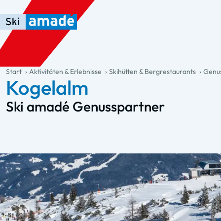
Zum Haupt-Inhalt springen
Springe zur Tabelle
Zur Haupt-Navigation springen
general.table-of-content
Start
Aktivitäten & Erlebnisse
Skihütten & Bergrestaurants
Genus
Kogelalm
Ski amadé Genusspartner